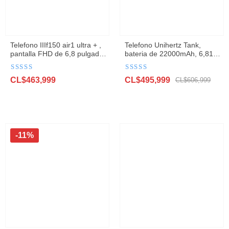
Telefono IIIf150 air1 ultra + ,
Telefono Unihertz Tank,
pantalla FHD de 6,8 pulgadas,
bateria de 22000mAh, 6,81
120Hz, Helio G99, 12GB,
pulgadas, FHD, visión
256GB
nocturna, 108MP
Valorado
Valorado
El
El
CL$
463,999
CL$
495,999
con
4.6
de 5
con
4.6
de 5
CL$
606,999
precio
precio
original
actual
era:
es:
CL$606,999.
CL$495,999.
-11%