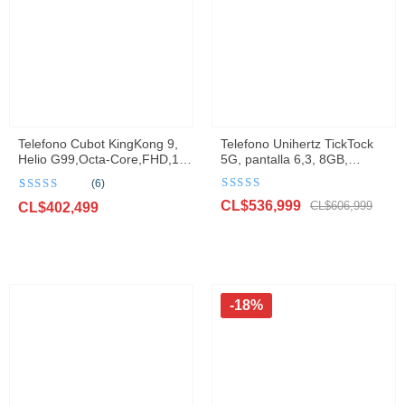
Telefono Cubot KingKong 9,
Telefono Unihertz TickTock
Helio G99,Octa-Core,FHD,120
5G, pantalla 6,3, 8GB,
Hz y 6,5″
128GB,48MP, 6000mAh,
(6)
pantalla dual
Valorado
Valorado con
6
El
El
CL$
536,999
con
4.6
de 5
CL$
606,999
5.00
CL$
de 5 en
402,499
base a
precio
precio
valoraciones
original
actual
de clientes
era:
es:
CL$606,999.
CL$536,999.
-18%