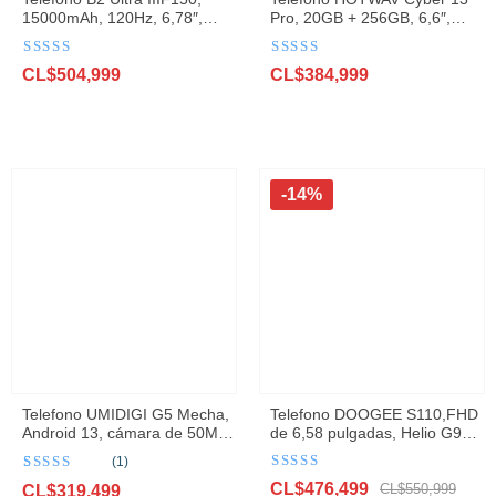
15000mAh, 120Hz, 6,78″,
Pro, 20GB + 256GB, 6,6″,
12GB, 256GB, 200MP,
FHD + 2K, 10800mAh, 20W,
microdetección de movimiento
carga rápida de 64MP,
Valorado
Valorado
CL$
504,999
CL$
384,999
Android 13
con
4.6
de 5
con
4.6
de 5
-14%
Telefono UMIDIGI G5 Mecha,
Telefono DOOGEE S110,FHD
Android 13, cámara de 50MP,
de 6,58 pulgadas, Helio G99,
128 mAh, 90Hz
carga rápida de 66W, batería
(1)
de 10800mAh
Valorado
Valorado con
1
El
El
CL$
476,499
con
4.6
de 5
CL$
550,999
5.00
CL$
de 5 en
319,499