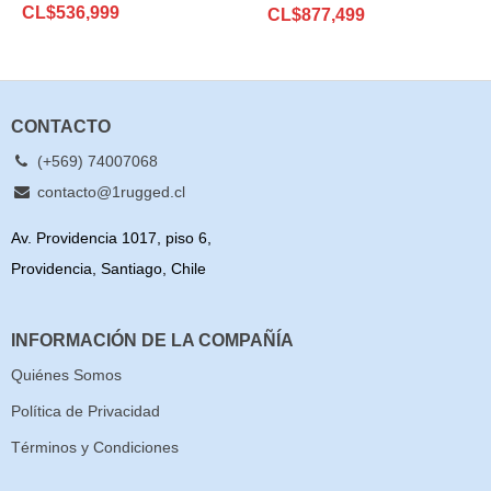
CL$
536,999
con
4.6
de 5
5.00
CL$
de 5 en
877,499
base a
valoraciones
de clientes
CONTACTO
(+569) 74007068
contacto@1rugged.cl
Av. Providencia 1017, piso 6,
Providencia, Santiago, Chile
INFORMACIÓN DE LA COMPAÑÍA
Quiénes Somos
Política de Privacidad
Términos y Condiciones