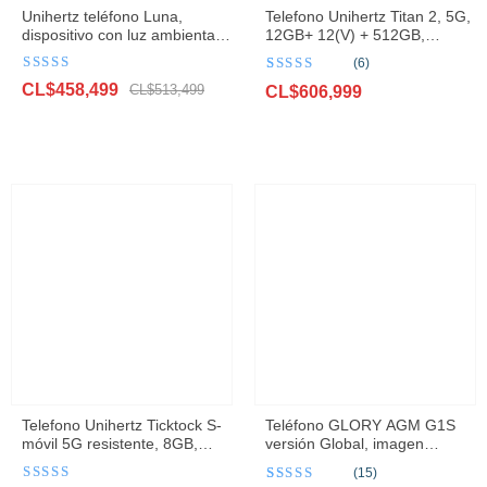
Unihertz teléfono Luna,
Telefono Unihertz Titan 2, 5G,
dispositivo con luz ambiental,
12GB+ 12(V) + 512GB,
8GB, 256GB, 108MP, visión
Android, QWERTY, NFC,
(6)
nocturna
5050mAh
Valorado
Valorado con
6
El
El
CL$
458,499
con
4.6
de 5
CL$
513,499
5.00
CL$
de 5 en
606,999
base a
precio
precio
valoraciones
original
actual
de clientes
era:
es:
CL$513,499.
CL$458,499.
Telefono Unihertz Ticktock S-
Teléfono GLORY AGM G1S
móvil 5G resistente, 8GB,
versión Global, imagen
256GB, 5200mAh
térmica 5G
(15)
Valorado
Valorado con
15