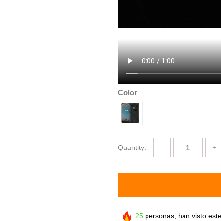
Color
Quantity:
25
personas, han visto est