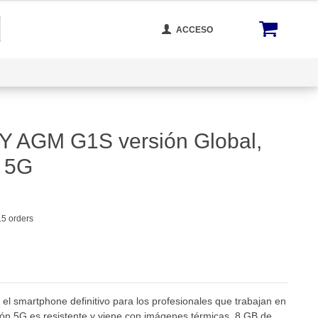
ACCESO
otros
Rastrear Tu Orden
Blog
Reseñas de Productos
AGM
Y AGM G1S versión Global,
Doogee
a 5G
Oukitel
Ulefone
Cubot
15 orders
Fossibot
Blackview
Unihertz
 smartphone definitivo para los profesionales que trabajan en
ión 5G es resistente y viene con imágenes térmicas, 8 GB de
Hotwav