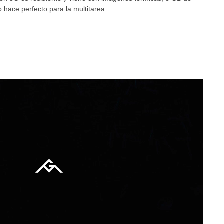
hace perfecto para la multitarea.
Umidigi
IIIF150
Viajes y Aventuras
Consejos y Trucos
Noticias y Actualizaciones