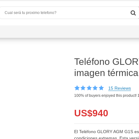
uiénes Somos
Preguntas Frecuentes
Contacta Con Nos
Teléfono GLOR
imagen térmic
15
Reviews
Valorado con
15
100%
of buyers enjoyed this product! 
5.00
de 5 en
base a
valoraciones
US$
940
de clientes
El Teléfono GLORY AGM G1S es el
condiciones extremas. Esta vers