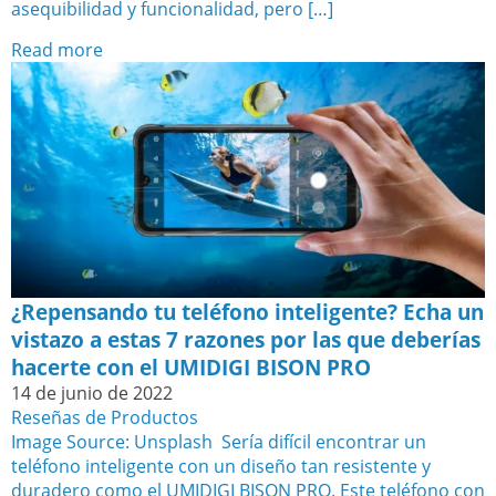
asequibilidad y funcionalidad, pero […]
Read more
¿Repensando tu teléfono inteligente? Echa un
vistazo a estas 7 razones por las que deberías
hacerte con el UMIDIGI BISON PRO
14 de junio de 2022
Reseñas de Productos
Image Source: Unsplash ‍ Sería difícil encontrar un
teléfono inteligente con un diseño tan resistente y
duradero como el UMIDIGI BISON PRO. Este teléfono con