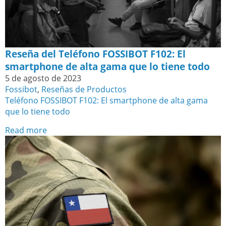
Reseña del Teléfono FOSSIBOT F102: El
smartphone de alta gama que lo tiene todo
5 de agosto de 2023
Fossibot
,
Reseñas de Productos
Teléfono FOSSIBOT F102: El smartphone de alta gama
que lo tiene todo
Read more