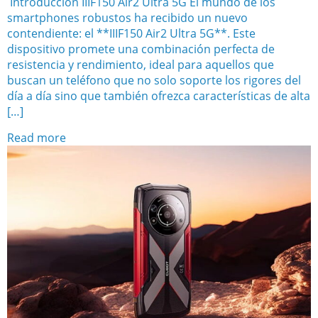
Introducción IIIF150 Air2 Ultra 5G El mundo de los
smartphones robustos ha recibido un nuevo
contendiente: el **IIIF150 Air2 Ultra 5G**. Este
dispositivo promete una combinación perfecta de
resistencia y rendimiento, ideal para aquellos que
buscan un teléfono que no solo soporte los rigores del
día a día sino que también ofrezca características de alta
[…]
Read more