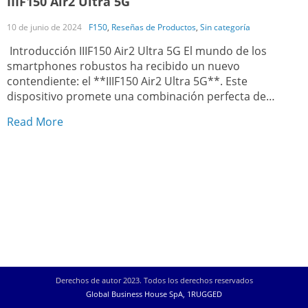
IIIF150 Air2 Ultra 5G
10 de junio de 2024
F150
,
Reseñas de Productos
,
Sin categoría
Introducción IIIF150 Air2 Ultra 5G El mundo de los
smartphones robustos ha recibido un nuevo
contendiente: el **IIIF150 Air2 Ultra 5G**. Este
dispositivo promete una combinación perfecta de
resistencia y rendimiento, ideal para aquellos que
Read More
buscan un teléfono que no solo soporte los rigores del
día a día sino que también ofrezca características de alta
[…]
Derechos de autor 2023. Todos los derechos reservados
Global Business House SpA, 1RUGGED