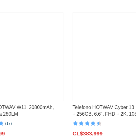
o
(2)
3)
(21)
HOTWAV W11, 20800mAh,
Telefono HOTWAV Cyber 13 
rna 280LM
+ 256GB, 6,6″, FHD + 2K, 1
20W, carga rápida de 64MP, 
(17)
n
Valorado con
99
4.6
CL$
de 5
383,999