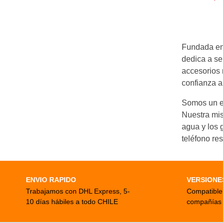
AGM
(2)
base a
valoracione
de clientes
Fundada en 
dedica a se
accesorios 
confianza a 
Somos un eq
Nuestra mis
agua y los 
teléfono res
ENVIO RAPIDO
VERSIONE
Trabajamos con DHL Express, 5-
Compatible 
10 días hábiles a todo CHILE
compañías