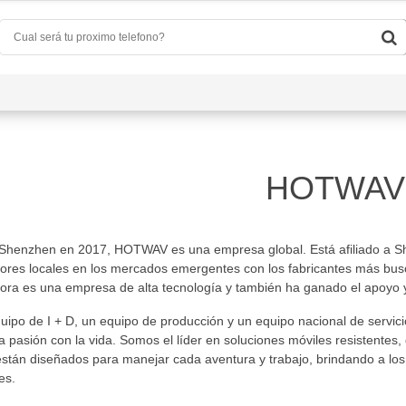
Quiénes Somos
Preguntas Frecuentes
Conta
HOTWAV
)
henzhen en 2017, HOTWAV es una empresa global. Está afiliado a Shen
ores locales en los mercados emergentes con los fabricantes más busca
ra es una empresa de alta tecnología y también ha ganado el apoyo y l
d
(0)
ipo de I + D, un equipo de producción y un equipo nacional de servici
a pasión con la vida. Somos el líder en soluciones móviles resistentes, 
a
(4)
están diseñados para manejar cada aventura y trabajo, brindando a los 
es.