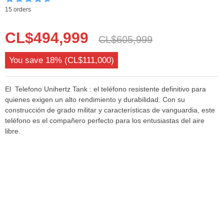
Valorado con
15 orders
4.6
de 5
El
El
CL$
494,999
CL$
605,999
precio
precio
You save
18%
(
CL$
111,000
)
original
actual
era:
es:
El Telefono Unihertz Tank : el teléfono resistente definitivo para
quienes exigen un alto rendimiento y durabilidad. Con su
CL$605,999.
CL$494,999.
construcción de grado militar y características de vanguardia, este
teléfono es el compañero perfecto para los entusiastas del aire
libre.