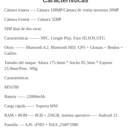
Caracteristicas
Cámara trasera —- Cámara 108MP/Cámara de visión nocturna 20MP
Cámara frontal —– Cámara 32MP
SIM dual de dos caras
Características ——– NFC, Google Play, Face ID,SOS,OTG
Otros ——– Bluetooth 4,2, Bluetooth HID, GPS + Glonass + Beidou +
Galileo
Tamaño del tanque: Altura 175,6mm * Ancho 85,3mm * Espesor:
23,9mm/Peso: 560g
Características:
MT6789
Batería —— 22000mAh
Carga rápida —— Soporta 66W
RAM + ROM —- 8GB + 256GB, sistema operativo —– Android 12
Pantalla —- 6,81 «FHD + HAA ,2340*1080