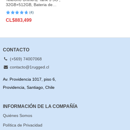
32GB+512GB, Bateria de
23800mAh, 200MP
(4)
Valorado
4
CL$
883,499
con
4.75
de
5 en base
a
valoraciones
de clientes
CONTACTO
(+569) 74007068
contacto@1rugged.cl
Av. Providencia 1017, piso 6,
Providencia, Santiago, Chile
INFORMACIÓN DE LA COMPAÑÍA
Quiénes Somos
Política de Privacidad