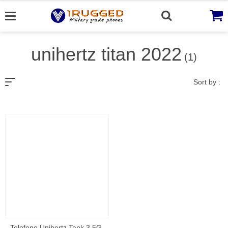
Skip
to
content
unihertz titan 2022
(1)
Sort by :
Telefono Unihertz Tank 3 5G ,