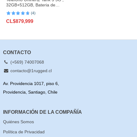
32GB+512GB, Bateria de
23800mAh, 200MP
(4)
Valorado
4
CL$
879,999
con
4.75
de
5 en base
a
valoraciones
de clientes
CONTACTO
(+569) 74007068
contacto@1rugged.cl
Av. Providencia 1017, piso 6,
Providencia, Santiago, Chile
INFORMACIÓN DE LA COMPAÑÍA
Quiénes Somos
Política de Privacidad