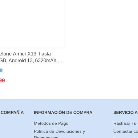
o
(2)
3)
(21)
efone Armor X13, hasta
GB, Android 13, 6320mAh,
[, NFC, 4G
n
99
 COMPAÑÍA
INFORMACIÓN DE COMPRA
SERVICIO A
Métodos de Pago
Rastrear Tu
Política de Devoluciones y
Contactar c
Reembolsos