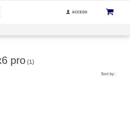
ACCESO
cta Con Nosotros
Rastrear Tu Orden
Blog
x6 pro
(1)
Sort by :