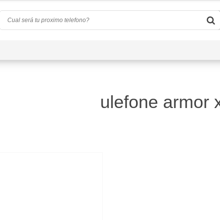
Quiénes Somos
Preguntas Frecuentes
Conta
ulefone armor 
)
d
(0)
a
(4)