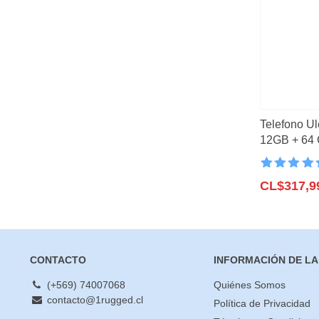
mínimo
máximo
Lo mas vendid
Novedades
(23)
Filtrar
Tablet Rugged
(
Vision Nocturna
Ofertas
(3)
5G
(8)
Telefono Ul
Unihertz
(11)
12GB + 64 
50MP, 6,52
CUBOT
(1)
Valorado co
IIIF150
(4)
4.6
CL$
de 5
317,9
HOTWAV
(2)
ULEFONE
(11)
OUKITEL
(8)
CONTACTO
INFORMACIÓN DE LA
DOOGEE
(5)
BLACKVIEW
(2)
(+569) 74007068
Quiénes Somos
contacto@1rugged.cl
UMIDIGI
(1)
Política de Privacidad