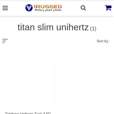
Skip
to
content
titan slim unihertz
(1)
Sort by :
Telefono Unihertz Tank 3 5G ,