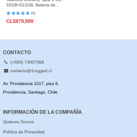
32GB+512GB, Bateria de
23800mAh, 200MP
(4)
Valorado
4
CL$
879,999
con
4.75
de
5 en base
a
valoraciones
de clientes
CONTACTO
(+569) 74007068
contacto@1rugged.cl
Av. Providencia 1017, piso 6,
Providencia, Santiago, Chile
INFORMACIÓN DE LA COMPAÑÍA
Quiénes Somos
Política de Privacidad