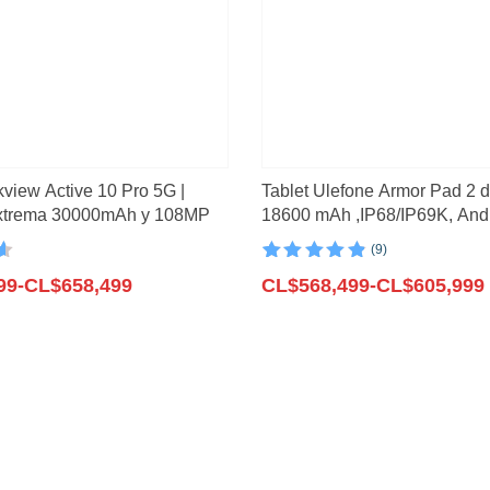
o
(2)
3)
(21)
kview Active 10 Pro 5G |
Tablet Ulefone Armor Pad 2 d
xtrema 30000mAh y 108MP
18600 mAh ,IP68/IP69K, Andr
NFC, GPS, 4G,16GB + 256G
(9)
n
Valorado con
9
Rango
99
-
CL$
658,499
4.89
CL$
de 5 en
568,499
-
CL$
605,999
base a
de
valoraciones
precios:
de clientes
desde
99
CL$568,499
hasta
99
CL$605,999