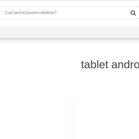
Quiénes Somos
Preguntas Frecuentes
Conta
tablet andr
)
d
(0)
a
(4)