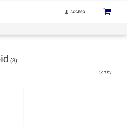
ACCESO
cta Con Nosotros
Rastrear Tu Orden
Blog
oid
(3)
Sort by :