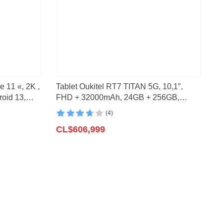
e 11 «, 2K ,
Tablet Oukitel RT7 TITAN 5G, 10,1″,
oid 13,
FHD + 32000mAh, 24GB + 256GB,
B
Android 13, 48MP + 20MP
(4)
Valorado
4
con
CL$
3.75
606,999
de 5 en
base a
valoraciones
de
clientes