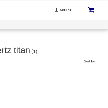
ACCESO
cta Con Nosotros
Rastrear Tu Orden
Blog
tz titan
(1)
Sort by :