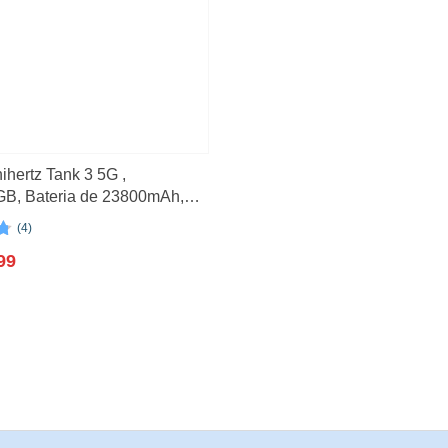
o
(2)
3)
(21)
ihertz Tank 3 5G ,
, Bateria de 23800mAh,
(4)
n
n
99
s