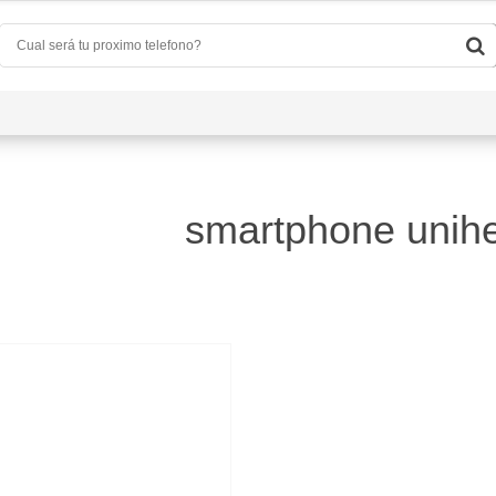
Quiénes Somos
Preguntas Frecuentes
Conta
smartphone uniher
)
d
(0)
a
(4)