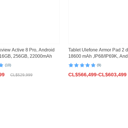
kview Active 8 Pro, Android
Tablet Ulefone Armor Pad 2 d
, 16GB, 256GB, 22000mAh
18600 mAh ,IP68/IP69K, Andr
NFC, GPS, 4G,16GB + 256G
(10)
(9)
n
Valorado con
9
Rango
n
99
4.89
CL$
de 5 en
566,499
-
CL$
603,499
CL$
529,999
base a
de
s
valoraciones
precios:
de clientes
desde
99.
99.
CL$566,499
hasta
CL$603,499