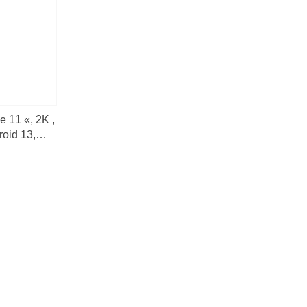
Umidigi
IIIF150
Viajes y Aventuras
Consejos y Trucos
e 11 «, 2K ,
Noticias y Actualizaciones
oid 13,
B