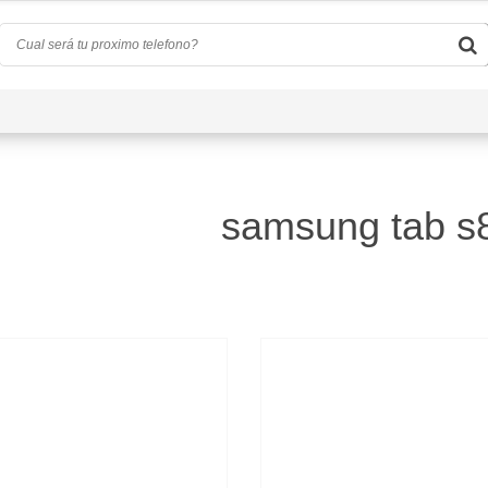
uiénes Somos
Preguntas Frecuentes
Contacta Con Nos
samsung tab s8