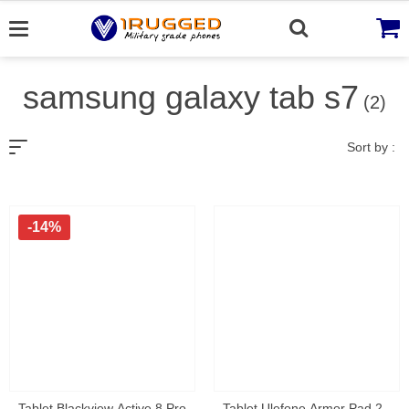
Skip
to
content
samsung galaxy tab s7
(2)
Sort by :
-14%
Tablet Blackview Active 8 Pro,
Tablet Ulefone Armor Pad 2