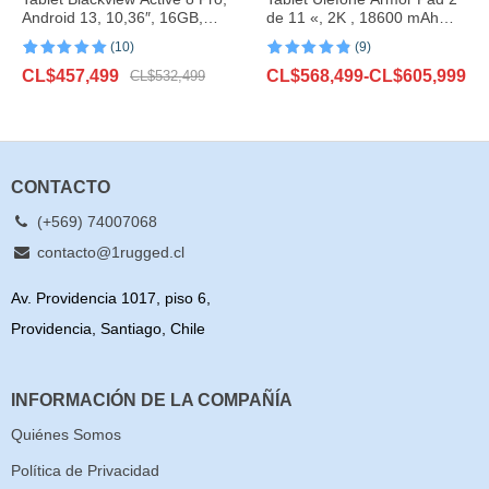
Android 13, 10,36″, 16GB,
de 11 «, 2K , 18600 mAh
256GB, 22000mAh
,IP68/IP69K, Android 13, NFC,
(10)
(9)
GPS, 4G,16GB + 256GB
Valorado con
10
Valorado con
9
El
El
Rango
CL$
457,499
CL$
568,499
-
CL$
605,999
5.00
de 5 en
CL$
532,499
4.89
de 5
base a
en base a
precio
precio
de
valoraciones
valoraciones
original
actual
precios:
de clientes
de clientes
era:
es:
desde
CL$532,499.
CL$457,499.
CL$568,499
hasta
CONTACTO
CL$605,999
(+569) 74007068
contacto@1rugged.cl
Av. Providencia 1017, piso 6,
Providencia, Santiago, Chile
INFORMACIÓN DE LA COMPAÑÍA
Quiénes Somos
Política de Privacidad