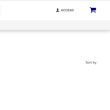
ACCESO
cta Con Nosotros
Rastrear Tu Orden
Blog
Sort by :