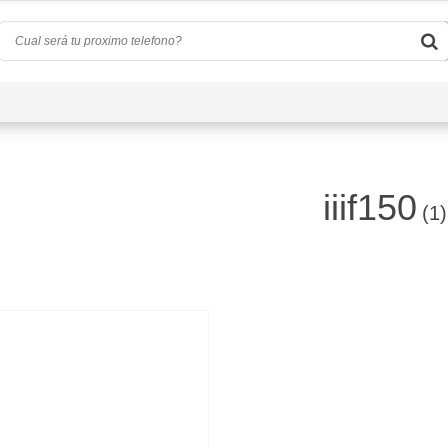
Quiénes Somos
Preguntas Frecuentes
Conta
iiif150
(1)
)
d
(0)
a
(4)