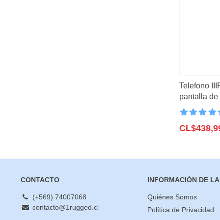
mínimo
máximo
Lo mas vendid
Novedades
(23)
Filtrar
Tablet Rugged
(
Vision Nocturna
Ofertas
(3)
5G
(8)
Telefono II
Unihertz
(11)
pantalla de
cámara de
CUBOT
(1)
Valorado co
IIIF150
(4)
4.6
CL$
de 5
438,9
HOTWAV
(2)
ULEFONE
(11)
OUKITEL
(8)
CONTACTO
INFORMACIÓN DE LA
DOOGEE
(5)
BLACKVIEW
(2)
(+569) 74007068
Quiénes Somos
contacto@1rugged.cl
UMIDIGI
(1)
Política de Privacidad