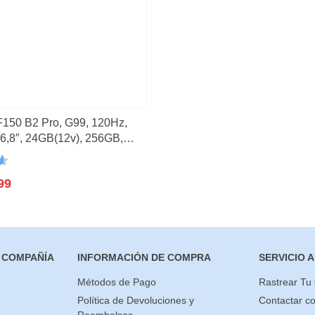
o
(2)
3)
(21)
IF150 B2 Pro, G99, 120Hz,
 6,8″, 24GB(12v), 256GB,
 108MP, 10000mAh
n
99
 COMPAÑÍA
INFORMACIÓN DE COMPRA
SERVICIO A
Métodos de Pago
Rastrear Tu
Política de Devoluciones y
Contactar c
Reembolsos