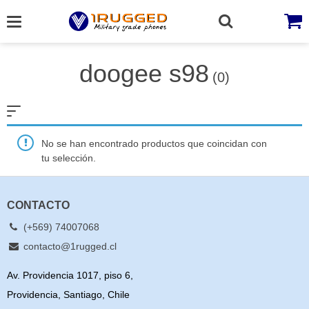
Skip
to
content
doogee s98
(0)
No se han encontrado productos que coincidan con
tu selección.
CONTACTO
(+569) 74007068
contacto@1rugged.cl
Av. Providencia 1017, piso 6,
Providencia, Santiago, Chile