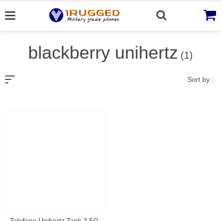
Skip
to
content
blackberry unihertz
(1)
Sort by :
Telefono Unihertz Tank 3 5G ,