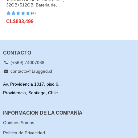
32GB+512GB, Bateria de
23800mAh, 200MP
(4)
Valorado
4
CL$
883,499
con
4.75
de
5 en base
a
valoraciones
de clientes
CONTACTO
(+569) 74007068
contacto@1rugged.cl
Av. Providencia 1017, piso 6,
Providencia, Santiago, Chile
INFORMACIÓN DE LA COMPAÑÍA
Quiénes Somos
Política de Privacidad