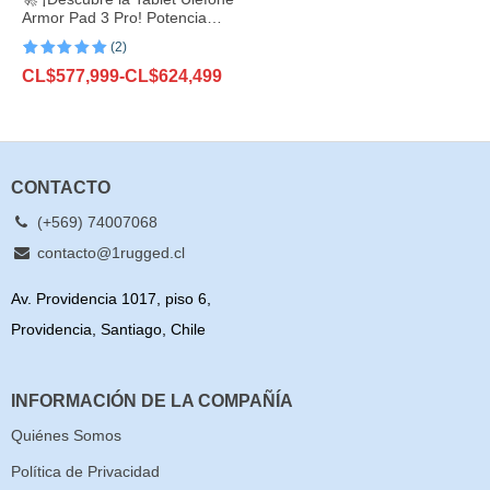
Armor Pad 3 Pro! Potencia
Inigualable con 33,280 mAh,
(2)
16GB de RAM y 256GB de
Valorado con
2
ROM 💥
Rango
CL$
577,999
-
CL$
624,499
5.00
de 5 en
base a
de
valoraciones
precios:
de clientes
desde
CL$577,999
hasta
CONTACTO
CL$624,499
(+569) 74007068
contacto@1rugged.cl
Av. Providencia 1017, piso 6,
Providencia, Santiago, Chile
INFORMACIÓN DE LA COMPAÑÍA
Quiénes Somos
Política de Privacidad