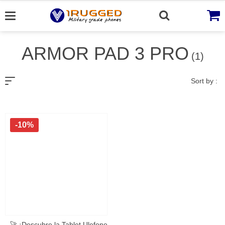
Skip
to
content
ARMOR PAD 3 PRO
(1)
Sort by :
-10%
🚀 ¡Descubre la Tablet Ulefone