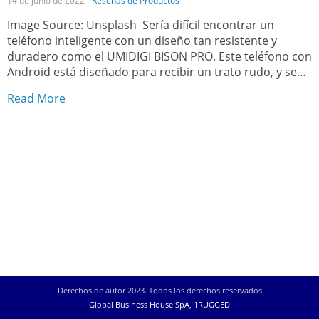
14 de junio de 2022
Reseñas de Productos
Image Source: Unsplash ‍ Sería difícil encontrar un
teléfono inteligente con un diseño tan resistente y
duradero como el UMIDIGI BISON PRO. Este teléfono con
Android está diseñado para recibir un trato rudo, y se
nota. El BISON PRO ha sido diseñado con énfasis en la
Read More
durabilidad, por lo que puede seguir usando su
dispositivo […]
Derechos de autor 2023. Todos los derechos reservados
Global Business House SpA, 1RUGGED