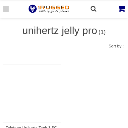
Skip
to
content
unihertz jelly pro
(1)
Sort by :
Telefono Unihertz Tank 3 5G ,