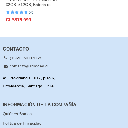
32GB+512GB, Bateria de
23800mAh, 200MP
(4)
Valorado
4
CL$
879,999
con
4.75
de
5 en base
a
valoraciones
de clientes
CONTACTO
(+569) 74007068
contacto@1rugged.cl
Av. Providencia 1017, piso 6,
Providencia, Santiago, Chile
INFORMACIÓN DE LA COMPAÑÍA
Quiénes Somos
Política de Privacidad