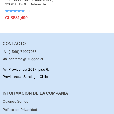
32GB+512GB, Bateria de
23800mAh, 200MP
(4)
Valorado
4
CL$
881,499
con
4.75
de
5 en base
a
valoraciones
de clientes
CONTACTO
(+569) 74007068
contacto@1rugged.cl
Av. Providencia 1017, piso 6,
Providencia, Santiago, Chile
INFORMACIÓN DE LA COMPAÑÍA
Quiénes Somos
Política de Privacidad