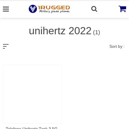
Skip
to
content
unihertz 2022
(1)
Sort by :
Telefono Unihertz Tank 3 5G ,