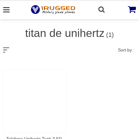
Skip
to
content
titan de unihertz
(1)
Sort by :
Telefono Unihertz Tank 3 5G ,