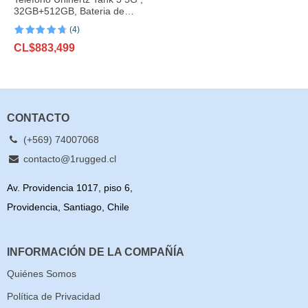
32GB+512GB, Bateria de
23800mAh, 200MP
(4)
Valorado
4
CL$
883,499
con
4.75
de
5 en base
a
valoraciones
de clientes
CONTACTO
(+569) 74007068
contacto@1rugged.cl
Av. Providencia 1017, piso 6,
Providencia, Santiago, Chile
INFORMACIÓN DE LA COMPAÑÍA
Quiénes Somos
Política de Privacidad