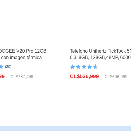
o
(2)
3)
(21)
DOOGEE V20 Pro,12GB +
Telefono Unihertz TickTock 5G, panta
 con imagen térmica
6,3, 8GB, 128GB,48MP, 600
pantalla dual
(20)
n
Valorado con
El
El
n
99
4.6
CL$
de 5
536,999
CL$
737,499
CL$
606,999
precio
precio
s
original
actual
era:
es:
99.
99.
CL$606,999.
CL$536,999.