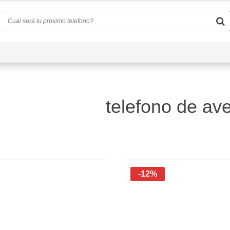
Quiénes Somos
Preguntas Frecuentes
Conta
telefono de av
)
-12%
d
(0)
a
(4)