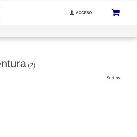
ACCESO
cta Con Nosotros
Rastrear Tu Orden
Blog
entura
(2)
Sort by :