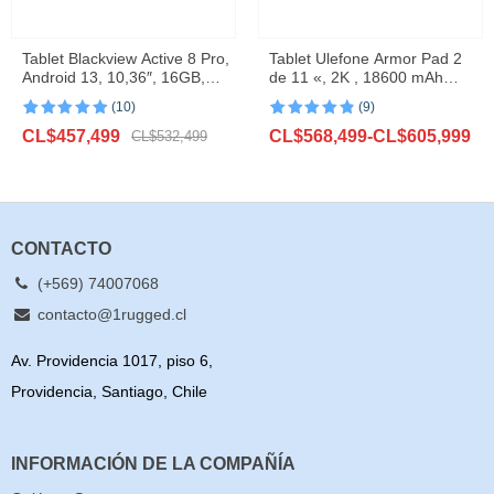
Tablet Blackview Active 8 Pro,
Tablet Ulefone Armor Pad 2
Android 13, 10,36″, 16GB,
de 11 «, 2K , 18600 mAh
256GB, 22000mAh
,IP68/IP69K, Android 13, NFC,
(10)
(9)
GPS, 4G,16GB + 256GB
Valorado con
10
Valorado con
9
El
El
Rango
CL$
457,499
CL$
568,499
-
CL$
605,999
5.00
de 5 en
CL$
532,499
4.89
de 5
base a
en base a
precio
precio
de
valoraciones
valoraciones
original
actual
precios:
de clientes
de clientes
era:
es:
desde
CL$532,499.
CL$457,499.
CL$568,499
hasta
CONTACTO
CL$605,999
(+569) 74007068
contacto@1rugged.cl
Av. Providencia 1017, piso 6,
Providencia, Santiago, Chile
INFORMACIÓN DE LA COMPAÑÍA