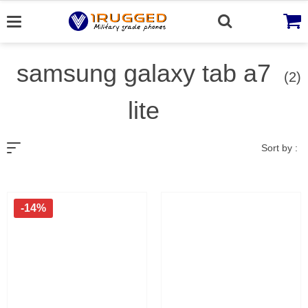
Skip
to
content
samsung galaxy tab a7
(2)
lite
Sort by :
-14%