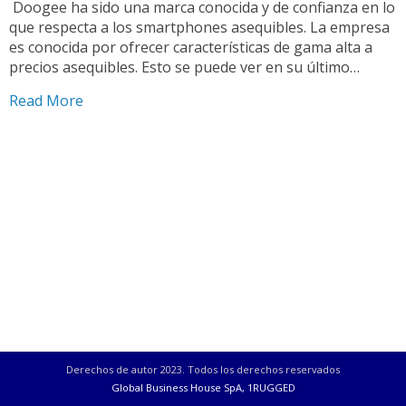
‍ Doogee ha sido una marca conocida y de confianza en lo
que respecta a los smartphones asequibles. La empresa
es conocida por ofrecer características de gama alta a
precios asequibles. Esto se puede ver en su último
lanzamiento del smartphone Doogee V20 5G. Mucha
Read More
gente busca el equilibrio perfecto entre asequibilidad y
funcionalidad, pero […]
Derechos de autor 2023. Todos los derechos reservados
Global Business House SpA, 1RUGGED