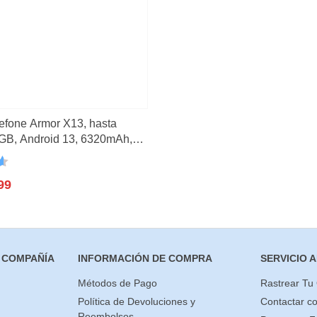
o
(2)
3)
(21)
efone Armor X13, hasta
GB, Android 13, 6320mAh,
[, NFC, 4G
n
99
 COMPAÑÍA
INFORMACIÓN DE COMPRA
SERVICIO A
Métodos de Pago
Rastrear Tu
Política de Devoluciones y
Contactar c
Reembolsos