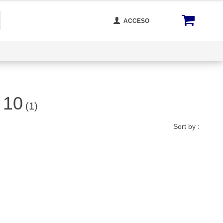
ACCESO
cta Con Nosotros
Rastrear Tu Orden
Blog
 10
(1)
Sort by :