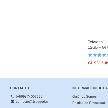
mínimo
máximo
Lo mas vendid
Novedades
(23)
Filtrar
Tablet Rugged
(
Vision Nocturna
Ofertas
(3)
5G
(8)
Telefono Ul
Unihertz
(11)
12GB + 64 
50MP, 6,52
CUBOT
(1)
Valorado co
IIIF150
(4)
4.6
CL$
de 5
313,4
HOTWAV
(2)
ULEFONE
(11)
OUKITEL
(8)
CONTACTO
INFORMACIÓN DE LA
DOOGEE
(5)
BLACKVIEW
(2)
(+569) 74007068
Quiénes Somos
contacto@1rugged.cl
UMIDIGI
(1)
Política de Privacidad