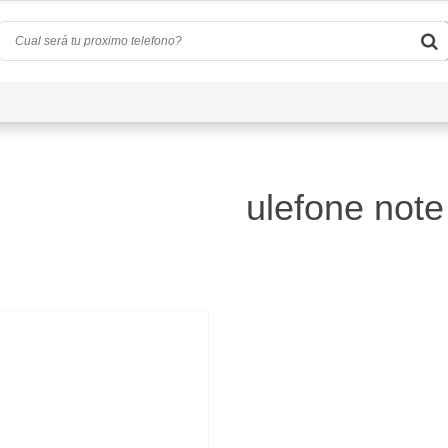
Quiénes Somos
Preguntas Frecuentes
Conta
ulefone note
)
d
(0)
a
(4)