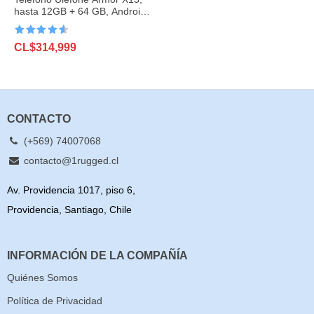
hasta 12GB + 64 GB, Android
13, 6320mAh, 50MP, 6,52[,
NFC, 4G
Valorado
CL$
314,999
con
4.6
de
5
CONTACTO
(+569) 74007068
contacto@1rugged.cl
Av. Providencia 1017, piso 6,
Providencia, Santiago, Chile
INFORMACIÓN DE LA COMPAÑÍA
Quiénes Somos
Política de Privacidad