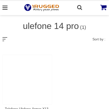
Skip
to
content
ulefone 14 pro
(1)
Sort by :
Telefono Ulefone Armor X13,