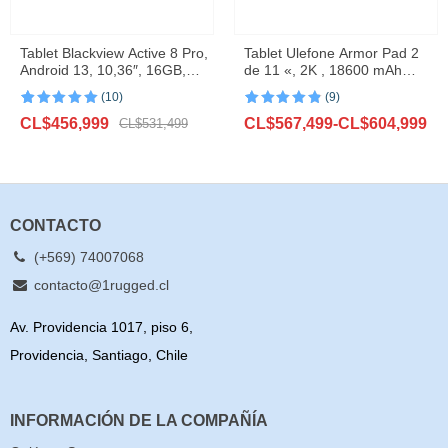
Tablet Blackview Active 8 Pro,
Tablet Ulefone Armor Pad 2
Android 13, 10,36″, 16GB,
de 11 «, 2K , 18600 mAh
256GB, 22000mAh
,IP68/IP69K, Android 13, NFC,
(10)
(9)
GPS, 4G,16GB + 256GB
Valorado con
10
Valorado con
9
El
El
Rango
CL$
456,999
CL$
567,499
-
CL$
604,999
5.00
de 5 en
CL$
531,499
4.89
de 5
base a
en base a
precio
precio
de
valoraciones
valoraciones
original
actual
precios:
de clientes
de clientes
era:
es:
desde
CL$531,499.
CL$456,999.
CL$567,499
hasta
CONTACTO
CL$604,999
(+569) 74007068
contacto@1rugged.cl
Av. Providencia 1017, piso 6,
Providencia, Santiago, Chile
INFORMACIÓN DE LA COMPAÑÍA