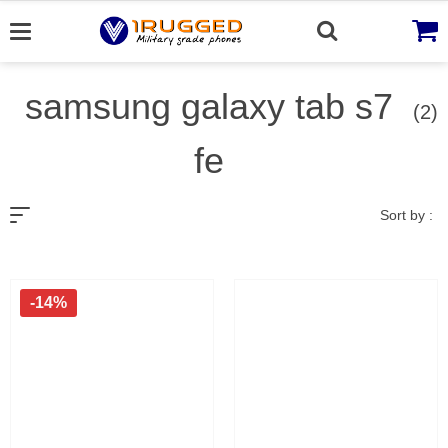
Skip
to
content
samsung galaxy tab s7
(2)
fe
Sort by :
-14%