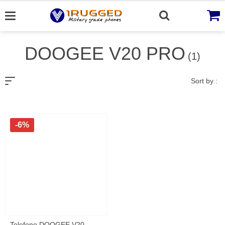
Skip
to
content
DOOGEE V20 PRO
(1)
Sort by :
-6%
Telefono DOOGEE V20