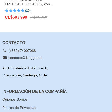
Pro,12GB + 256GB, 5G, con
imagen térmica
(20)
Valorado con
20
El
El
CL$
693,999
4.95
de 5
CL$
737,499
en base a
precio
precio
valoraciones
original
actual
de clientes
era:
es:
CL$737,499.
CL$693,999.
CONTACTO
(+569) 74007068
contacto@1rugged.cl
Av. Providencia 1017, piso 6,
Providencia, Santiago, Chile
INFORMACIÓN DE LA COMPAÑÍA
Quiénes Somos
Política de Privacidad