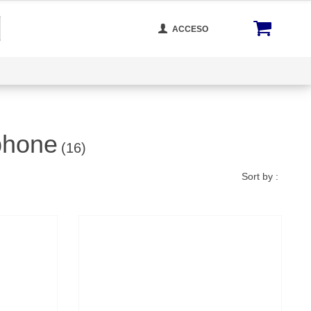
ACCESO
cta Con Nosotros
Rastrear Tu Orden
Blog
phone
(16)
Sort by :