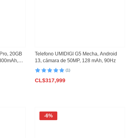
Pro, 20GB
Telefono UMIDIGI G5 Mecha, Android
0800mAh,
13, cámara de 50MP, 128 mAh, 90Hz
Android 13
(1)
Valorado con
1
5.00
CL$
de 5 en
317,999
base a
valoración de
un cliente
-6%