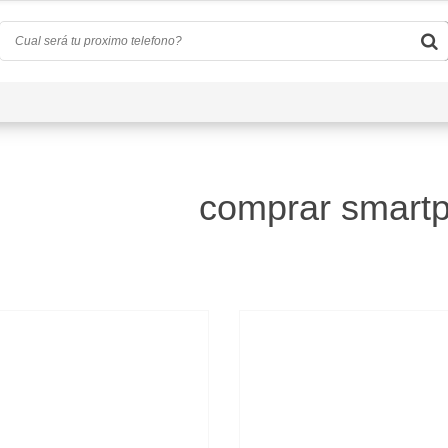
Quiénes Somos
Preguntas Frecuentes
Conta
comprar smart
)
d
(0)
a
(4)