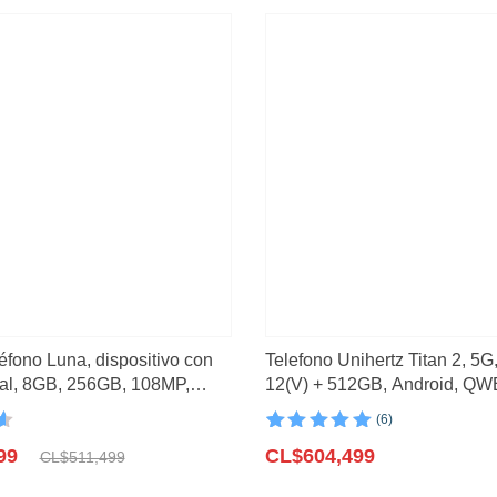
99.
99.
léfono Luna, dispositivo con
Telefono Unihertz Titan 2, 5
tal, 8GB, 256GB, 108MP,
12(V) + 512GB, Android, Q
urna
NFC, 5050mAh
(6)
n
Valorado con
6
99
5.00
CL$
de 5 en
604,499
CL$
511,499
base a
valoraciones