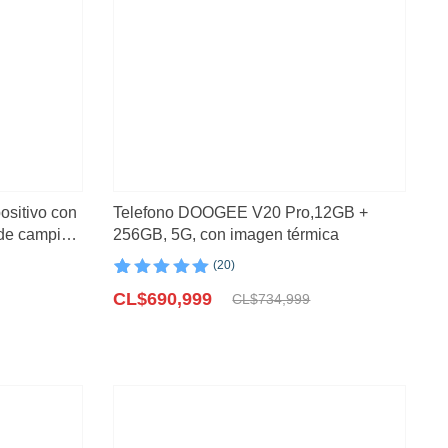
positivo con
Telefono DOOGEE V20 Pro,12GB +
 de camping,
256GB, 5G, con imagen térmica
cturna
(20)
Valorado con
20
El
El
4.95
CL$
de 5 en
690,999
CL$
734,999
base a
precio
precio
valoraciones
original
actual
de clientes
era:
es:
CL$734,999.
CL$690,999.