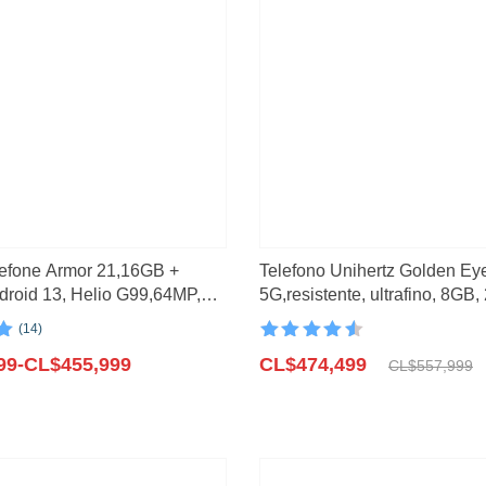
lefone Armor 21,16GB +
Telefono Unihertz Golden Ey
droid 13, Helio G99,64MP,
5G,resistente, ultrafino, 8GB
turna de 24MP
G99, 64mp
(14)
n
Valorado con
El
El
n
99
-
CL$
455,999
4.6
CL$
de 5
474,499
CL$
557,999
precio
precio
s
original
actual
era:
es:
99
CL$557,999.
CL$474,499.