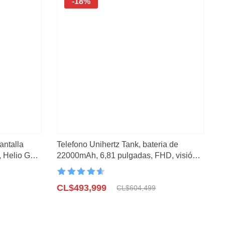
-18%
pantalla
Telefono Unihertz Tank, bateria de
 Helio G99,
22000mAh, 6,81 pulgadas, FHD, visión
nocturna, 108MP
Valorado con
El
El
4.6
CL$
de 5
493,999
CL$
604,499
precio
precio
original
actual
era:
es: