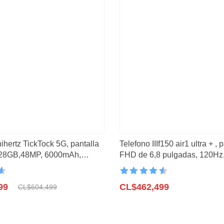
99
rtz TickTock 5G, pantalla
Telefono IIIf150 air1 ultra + , 
128GB,48MP, 6000mAh,
FHD de 6,8 pulgadas, 120Hz,
al
12GB, 256GB
n
Valorado con
99
4.6
CL$
de 5
462,499
CL$
604,499