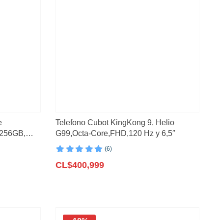
e
Telefono Cubot KingKong 9, Helio
, 256GB,
G99,Octa-Core,FHD,120 Hz y 6,5″
(6)
Valorado con
6
5.00
CL$
de 5 en
400,999
base a
valoraciones
de clientes