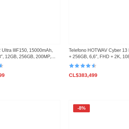
o
(2)
3)
(21)
 Ultra IIIF150, 15000mAh,
Telefono HOTWAV Cyber 13 
8″, 12GB, 256GB, 200MP,
+ 256GB, 6,6″, FHD + 2K, 1
ción de movimiento
20W, carga rápida de 64MP, 
n
Valorado con
99
4.6
CL$
de 5
383,499
-8%