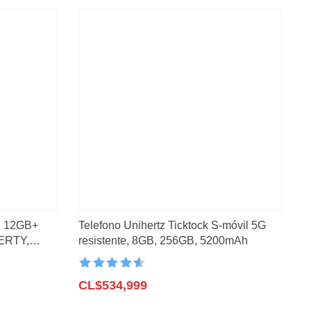
CL$604,499.
CL$493,999.
G, 12GB+
Telefono Unihertz Ticktock S-móvil 5G
WERTY,
resistente, 8GB, 256GB, 5200mAh
Valorado con
4.6
CL$
de 5
534,999