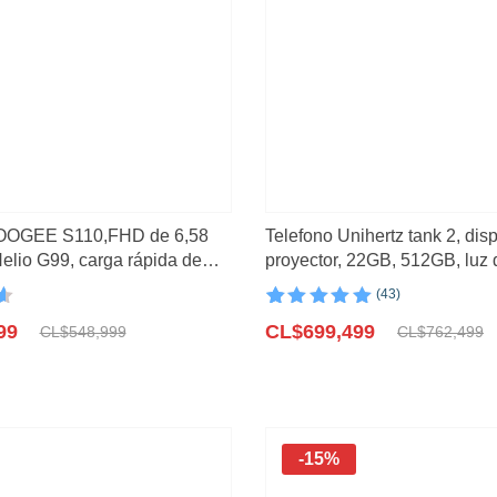
DOOGEE S110,FHD de 6,58
Telefono Unihertz tank 2, dis
elio G99, carga rápida de
proyector, 22GB, 512GB, luz
ía de 10800mAh
108MP, G99, 64MP visión no
(43)
n
Valorado con
43
El
El
99
4.98
CL$
de 5 en
699,499
CL$
548,999
CL$
762,499
base a
precio
precio
valoraciones
original
actual
de clientes
era:
es:
99.
99.
CL$762,499.
CL$699,499.
-15%