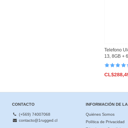
mínimo
máximo
Lo mas vendid
Novedades
(23)
Filtrar
Tablet Rugged
(
Vision Nocturna
Ofertas
(3)
5G
(8)
Telefono U
Unihertz
(11)
13, 8GB + 
4G, NFC
CUBOT
(1)
Valorado co
IIIF150
(4)
4.6
CL$
de 5
288,4
HOTWAV
(2)
ULEFONE
(11)
OUKITEL
(8)
CONTACTO
INFORMACIÓN DE LA
DOOGEE
(5)
BLACKVIEW
(2)
(+569) 74007068
Quiénes Somos
contacto@1rugged.cl
UMIDIGI
(1)
Política de Privacidad