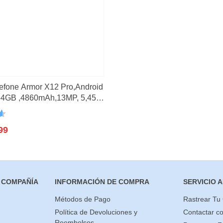
o
(2)
3)
(21)
lefone Armor X12 Pro,Android
64GB ,4860mAh,13MP, 5,45″,
n
99
 COMPAÑÍA
INFORMACIÓN DE COMPRA
SERVICIO A
Métodos de Pago
Rastrear Tu
Política de Devoluciones y
Contactar c
Reembolsos