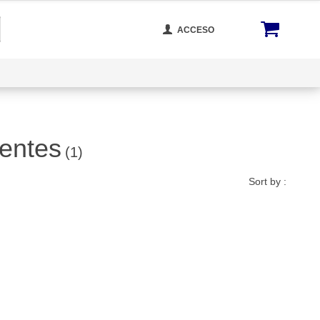
ACCESO
cta Con Nosotros
Rastrear Tu Orden
Blog
tentes
(1)
Sort by :