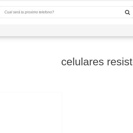
Quiénes Somos
Preguntas Frecuentes
Conta
celulares resis
)
d
(0)
a
(4)